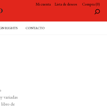
Mi cuenta
Lista de deseos
Compra (0)
GN RIGHTS
CONTACTO
o
y variadas
 libro de