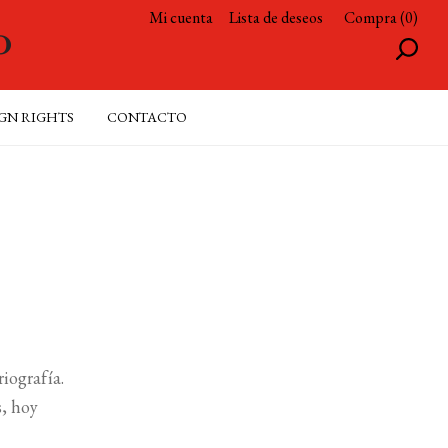
Mi cuenta
Lista de deseos
Compra (0)
GN RIGHTS
CONTACTO
iografía.
s, hoy