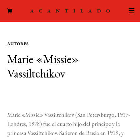
CATÁLOGO
AUTORES
AUTORES
Expand
Marie «Missie»
el
ACTUALIDAD
Expand
menú
Vassiltchikov
el
hijo
PODCAST
menú
hijo
LA EDITORIAL
Expand
el
FOREIGN RIGHTS
menú
Marie «Missie» Vassiltchikov (San Petersburgo, 1917-
hijo
CONTACTO
Londres, 1978) fue el cuarto hijo del príncipe y la
princesa Vassiltchikov. Salieron de Rusia en 1919, y
MI CUENTA