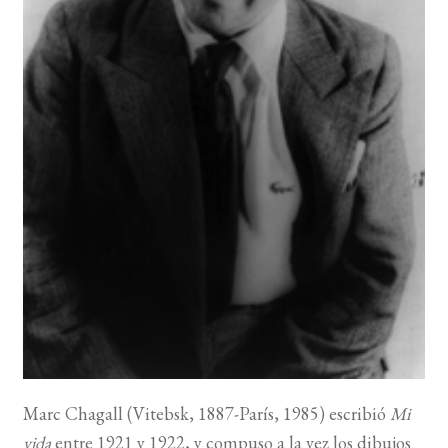
BUSCAR
LISTA DE LIBROS
Marc Chagall (Vitebsk, 1887-París, 1985) escribió
Mi
vida
entre 1921 y 1922, y compuso a la vez los dibujos