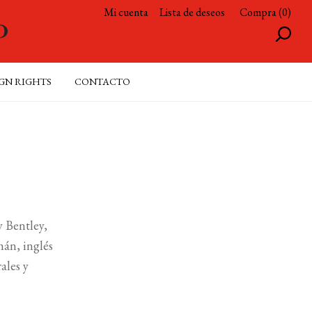
Mi cuenta
Lista de deseos
Compra (0)
GN RIGHTS
CONTACTO
y Bentley,
mán, inglés
ales y