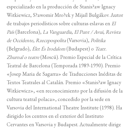
especializado en la producción de Stanis?aw Ignacy
BUSCAR
Witkiewicz, S?awomir Mro?ek y Mijaíl Bulgákov. Autor
de trabajos periodísticos sobre culturas eslavas en
El
LISTA DE LIBROS
País
(Barcelona),
La Vanguardia
,
El Punt / Avui
,
Revista
de Occidente
,
Rzeczpospolita
(Varsovia),
Politika
(Belgrado),
Élet És Irodalom
(Budapest) o
Teatr.
Zhurnal o teatre
(Moscú). Premio Especial de la Crítica
Teatral de Barcelona (Temporada 1989-1990). Premio
«Josep Maria de Sagarra» de Traducciones Inéditas de
Textos Teatrales al Catalán. Premio «Stanis?aw Ignacy
Witkiewicz», «en reconocimiento por la difusión de la
cultura teatral polaca», concedido por la sede en
Varsovia del International Theatre Institute (1998). Ha
dirigido los centros en el exterior del Instituto
Cervantes en Varsovia y Budapest. Actualmente dirige