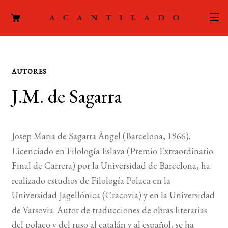
CATÁLOGO
AUTORES
AUTORES
Expand
J.M. de Sagarra
el
ACTUALIDAD
Expand
menú
el
hijo
PODCAST
menú
Josep Maria de Sagarra Àngel (Barcelona, 1966).
hijo
LA EDITORIAL
Licenciado en Filología Eslava (Premio Extraordinario
Expand
Final de Carrera) por la Universidad de Barcelona, ha
el
FOREIGN RIGHTS
realizado estudios de Filología Polaca en la
menú
Universidad Jagellónica (Cracovia) y en la Universidad
hijo
CONTACTO
de Varsovia. Autor de traducciones de obras literarias
del polaco y del ruso al catalán y al español, se ha
MI CUENTA