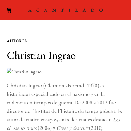
CATÁLOGO
AUTORES
AUTORES
Expand
Christian Ingrao
el
ACTUALIDAD
Expand
menú
el
hijo
PODCAST
menú
hijo
Christian Ingrao (Clermont-Ferrand, 1970) es
LA EDITORIAL
Expand
historiador especializado en el nazismo y en la
el
FOREIGN RIGHTS
violencia en tiempos de guerra. De 2008 a 2013 fue
menú
director de l’Institut de l’histoire du temps présent. Es
hijo
CONTACTO
autor de cuatro ensayos, entre los cuales destacan
Les
chasseurs noirs
(2006) y
Creer y destruir
(2010;
MI CUENTA