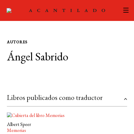
CATÁLOGO
AUTORES
AUTORES
Expand
Ángel Sabrido
el
ACTUALIDAD
Expand
menú
el
hijo
PODCAST
menú
hijo
LA EDITORIAL
Expand
Libros publicados como traductor
el
FOREIGN RIGHTS
menú
hijo
CONTACTO
Albert Speer
Memorias
MI CUENTA