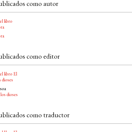
ublicados como autor
bra
ublicados como editor
ssoa
 los dioses
ublicados como traductor