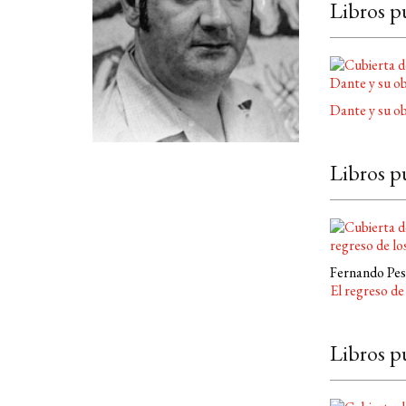
Libros p
Dante y su o
Libros p
Fernando Pe
El regreso de
Libros p