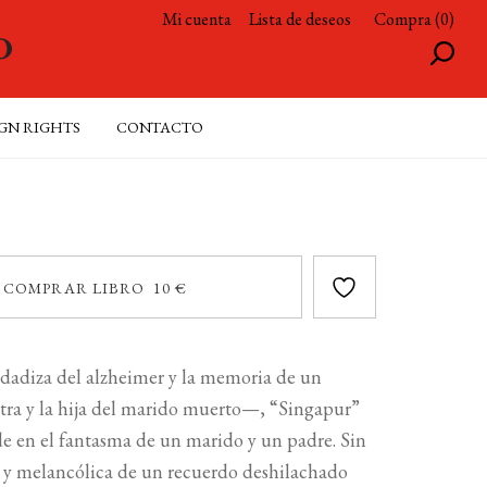
Mi cuenta
Lista de deseos
Compra (0)
GN RIGHTS
CONTACTO
COMPRAR LIBRO 10 €
idadiza del alzheimer y la memoria de un
tra y la hija del marido muerto—, “Singapur”
de en el fantasma de un marido y un padre. Sin
a y melancólica de un recuerdo deshilachado