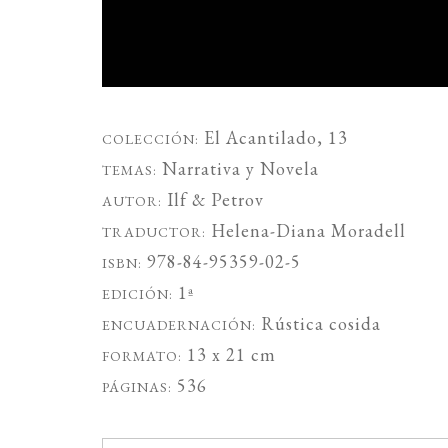
El Acantilado
, 13
COLECCIÓN:
Narrativa
y
Novela
TEMAS:
Ilf & Petrov
AUTOR:
Helena-Diana Moradell
TRADUCTOR:
978-84-95359-02-5
ISBN:
1ª
EDICIÓN:
Rústica cosida
ENCUADERNACIÓN:
13 x 21 cm
FORMATO:
536
PÁGINAS: