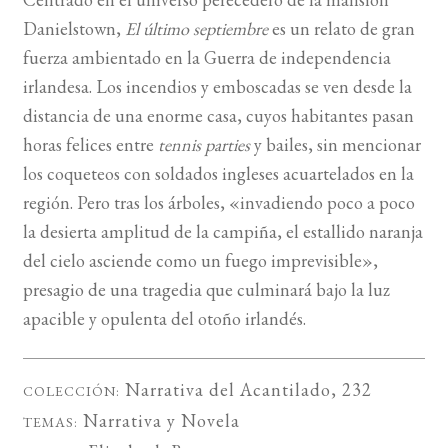
Danielstown,
El último septiembre
es un relato de gran
BUSCAR
fuerza ambientado en la Guerra de independencia
irlandesa. Los incendios y em­boscadas se ven desde la
LISTA DE LIBROS
distancia de una enorme casa, cuyos habitantes pasan
horas felices entre
tennis parties
y bailes, sin mencionar
los coqueteos con soldados ingleses acuartelados en la
región. Pero tras los árboles, «invadiendo poco a poco
la desierta amplitud de la campiña, el estallido naranja
del cielo asciende como un fuego imprevisible»,
presagio de una tragedia que culminará bajo la luz
apacible y opulenta del otoño irlandés.
Narrativa del Acantilado
, 232
COLECCIÓN:
Narrativa
y
Novela
TEMAS: