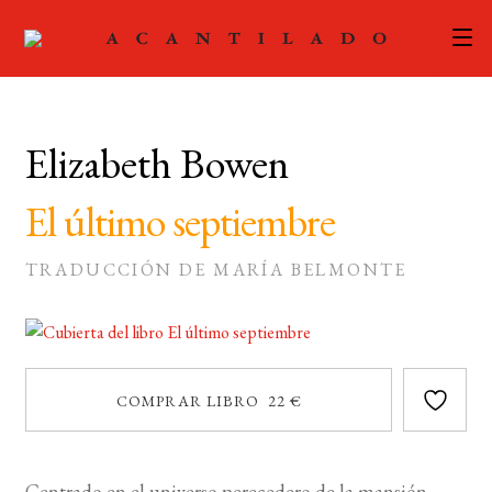
CATÁLOGO
Elizabeth Bowen
AUTORES
Expand
el
El último septiembre
ACTUALIDAD
Expand
menú
el
hijo
PODCAST
TRADUCCIÓN DE MARÍA BELMONTE
menú
hijo
LA EDITORIAL
Expand
el
FOREIGN RIGHTS
menú
COMPRAR LIBRO 22 €
hijo
CONTACTO
MI CUENTA
Centrado en el universo perecedero de la mansión