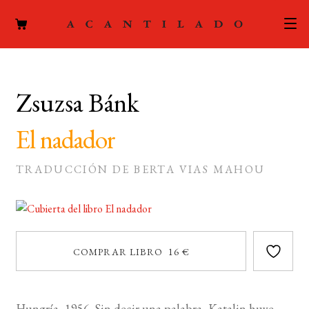
CATÁLOGO
Zsuzsa Bánk
AUTORES
Expand
el
El nadador
ACTUALIDAD
Expand
menú
el
hijo
PODCAST
TRADUCCIÓN DE BERTA VIAS MAHOU
menú
hijo
LA EDITORIAL
Expand
el
FOREIGN RIGHTS
menú
COMPRAR LIBRO 16 €
hijo
CONTACTO
MI CUENTA
Hungría, 1956. Sin decir una palabra, Katalin huye