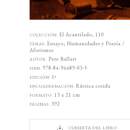
El Acantilado
, 110
COLECCIÓN:
Ensayo
,
Humanidades
y
Poesía /
TEMAS:
Aforismos
Pere Ballart
AUTOR:
978-84-96489-03-5
ISBN:
1ª
EDICIÓN:
Rústica cosida
ENCUADERNACIÓN:
13 x 21 cm
FORMATO:
392
PÁGINAS:
CUBIERTA DEL LIBRO