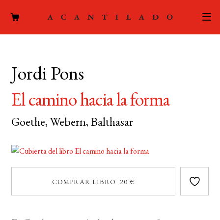
CATÁLOGO
Jordi Pons
AUTORES
Expand
el
El camino hacia la forma
ACTUALIDAD
Expand
menú
el
hijo
Goethe, Webern, Balthasar
PODCAST
menú
hijo
LA EDITORIAL
Expand
el
FOREIGN RIGHTS
menú
COMPRAR LIBRO 20 €
hijo
CONTACTO
MI CUENTA