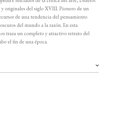
opedia
e iniciador de la crítica del arte, Diderot
 y originales del siglo XVIII. Pionero de un
recursor de una tendencia del pensamiento
roscuros del mundo a la razón. En esta
s traza un completo y atractivo retrato del
abo el fin de una época.