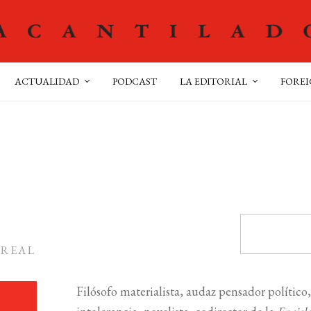
ACTUALIDAD
PODCAST
LA EDITORIAL
FOREI
NREAL
Filósofo materialista, audaz pensador político,