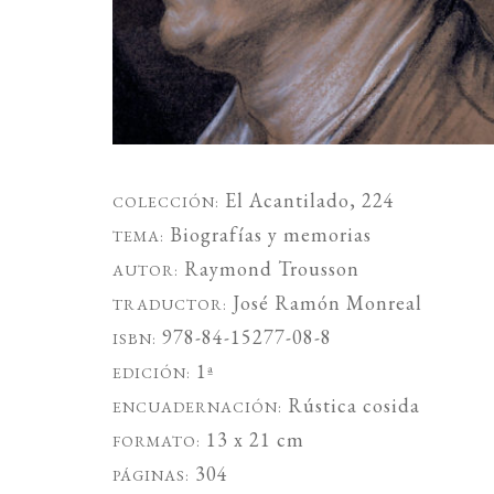
El Acantilado
, 224
COLECCIÓN:
Biografías y memorias
TEMA:
Raymond Trousson
AUTOR:
José Ramón Monreal
TRADUCTOR:
978-84-15277-08-8
ISBN:
1ª
EDICIÓN:
Rústica cosida
ENCUADERNACIÓN:
13 x 21 cm
FORMATO:
304
PÁGINAS: