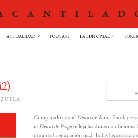
ACTUALIDAD
PODCAST
LA EDITORIAL
FOREI
42)
E
NZUELA
Comparado con el
Diario
de Anna Frank y escr
el
Diario de Praga
refleja las duras condiciones
durante la ocupación nazi. Todas las anotacion