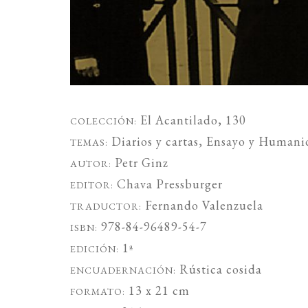
El Acantilado
, 130
COLECCIÓN:
Diarios y cartas
,
Ensayo
y
Humani
TEMAS:
Petr Ginz
AUTOR:
Chava Pressburger
EDITOR:
Fernando Valenzuela
TRADUCTOR:
978-84-96489-54-7
ISBN:
1ª
EDICIÓN:
Rústica cosida
ENCUADERNACIÓN:
13 x 21 cm
FORMATO: