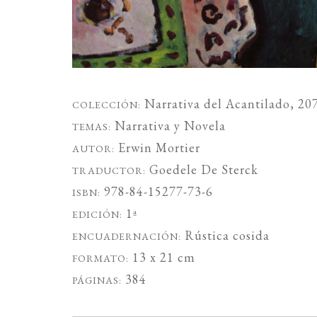
Narrativa del Acantilado
, 20
COLECCIÓN:
Narrativa
y
Novela
TEMAS:
Erwin Mortier
AUTOR:
Goedele De Sterck
TRADUCTOR:
978-84-15277-73-6
ISBN:
1ª
EDICIÓN:
Rústica cosida
ENCUADERNACIÓN:
13 x 21 cm
FORMATO:
384
PÁGINAS: