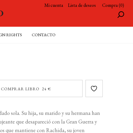
Mi cuenta
Lista de deseos
Compra (0)
GN RIGHTS
CONTACTO
COMPRAR LIBRO 24 €
dado sola. Su hija, su marido y su hermana han
jeante que desapareció con la Gran Guerra y
ogos que mantiene con Rachida, su joven