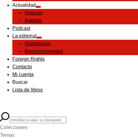
Actualidad
Expandir
Noticias
el
menú
Agenda
hijo
Podcast
La editorial
Expandir
Distribución
el
menú
Reconocimientos
hijo
Foreign Rights
Contacto
Mi cuenta
Buscar
Lista de libros
Colecciones
Temas