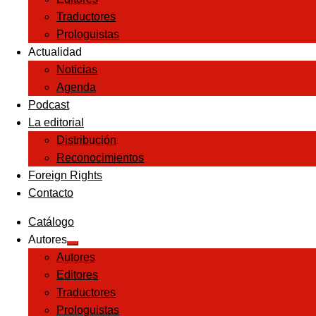
Traductores
Prologuistas
Actualidad
Noticias
Agenda
Podcast
La editorial
Distribución
Reconocimientos
Foreign Rights
Contacto
Catálogo
Autores
Expandir
Autores
el
menú
Editores
hijo
Traductores
Prologuistas