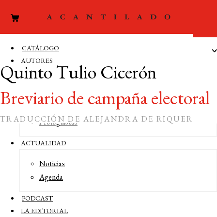
CATÁLOGO
AUTORES
Quinto Tulio Cicerón
Autores
Breviario de campaña electoral
Editores
Traductores
TRADUCCIÓN DE ALEJANDRA DE RIQUER
Prologuistas
ACTUALIDAD
Noticias
Agenda
COMPRAR LIBRO 12 €
PODCAST
LA EDITORIAL
En el año 64 a. C., Marco Tulio Cicerón inició la campaña