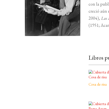
con la pub
creció aún 
2004),
Las 
(1951; Acan
Libros p
Cosa de risa