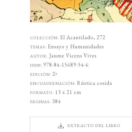
El Acantilado
, 272
COLECCIÓN:
Ensayo
y
Humanidades
TEMAS:
Jaume Vicens Vives
AUTOR:
978-84-15689-54-6
ISBN:
2ª
EDICIÓN:
Rústica cosida
ENCUADERNACIÓN:
13 x 21 cm
FORMATO:
384
PÁGINAS:
EXTRACTO DEL LIBRO