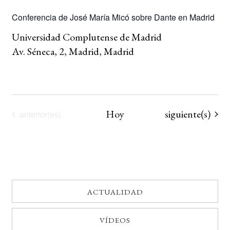
Conferencia de José María Micó sobre Dante en Madrid
BUSCAR
Universidad Complutense de Madrid
LISTA DE LIBROS
Av. Séneca, 2, Madrid, Madrid
Eventos
Hoy
siguiente(s)
Eventos
anterior(es)
ACTUALIDAD
VÍDEOS