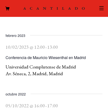
CATÁLOGO
AUTORES
febrero 2023
Expand
el
10/02/2023 @ 12:00
13:00
ACTUALIDAD
-
Expand
menú
el
Conferencia de Mauricio Wiesenthal en Madrid
hijo
PODCAST
menú
Universidad Complutense de Madrid
hijo
LA EDITORIAL
Av. Séneca, 2, Madrid, Madrid
Expand
el
FOREIGN RIGHTS
menú
hijo
octubre 2022
CONTACTO
05/10/2022 @ 16:00
17:00
-
MI CUENTA