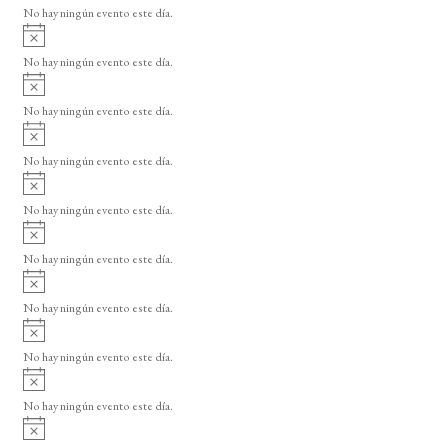
v
o
No hay ningún evento este día.
i
A
s
v
o
No hay ningún evento este día.
i
A
s
v
o
No hay ningún evento este día.
i
A
s
v
o
No hay ningún evento este día.
i
A
s
v
o
No hay ningún evento este día.
i
A
s
v
o
No hay ningún evento este día.
i
A
s
v
o
No hay ningún evento este día.
i
A
s
v
o
No hay ningún evento este día.
i
A
s
v
o
No hay ningún evento este día.
i
A
s
v