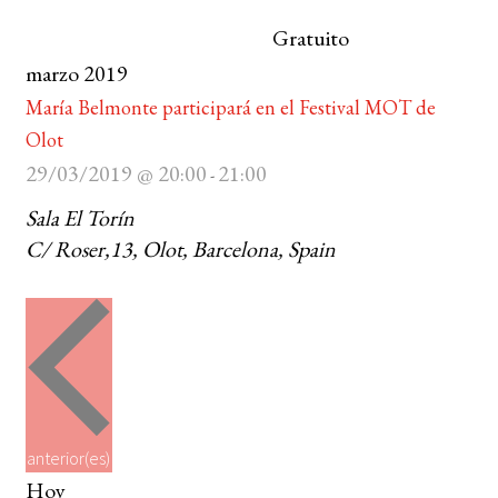
Gratuito
BUSCAR
marzo 2019
María Belmonte participará en el Festival MOT de
LISTA DE LIBROS
Olot
29/03/2019 @ 20:00
21:00
-
Sala El Torín
C/ Roser,13, Olot, Barcelona, Spain
E
anterior(es)
v
Hoy