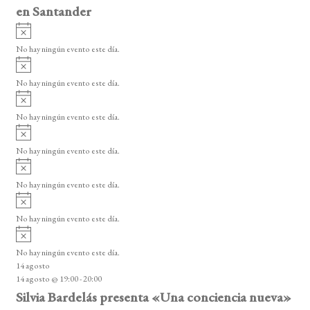
en Santander
A
v
No hay ningún evento este día.
i
A
s
v
o
No hay ningún evento este día.
i
A
s
v
o
No hay ningún evento este día.
i
A
s
v
o
No hay ningún evento este día.
i
A
s
v
o
No hay ningún evento este día.
i
A
s
v
o
No hay ningún evento este día.
i
A
s
v
o
No hay ningún evento este día.
i
14 agosto
s
14 agosto @ 19:00
-
20:00
o
Silvia Bardelás presenta «Una conciencia nueva»