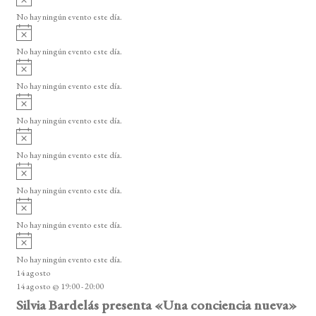
s
s
s
s
s
s
s
s
v
d
o
No hay ningún evento este día.
i
A
e
s
v
o
No hay ningún evento este día.
E
i
A
s
v
v
o
No hay ningún evento este día.
i
e
A
s
v
n
o
No hay ningún evento este día.
i
A
t
s
v
o
No hay ningún evento este día.
o
i
A
s
s
v
o
No hay ningún evento este día.
i
A
s
v
o
No hay ningún evento este día.
i
A
s
v
o
No hay ningún evento este día.
i
14 agosto
s
14 agosto @ 19:00
-
20:00
o
Silvia Bardelás presenta «Una conciencia nueva»