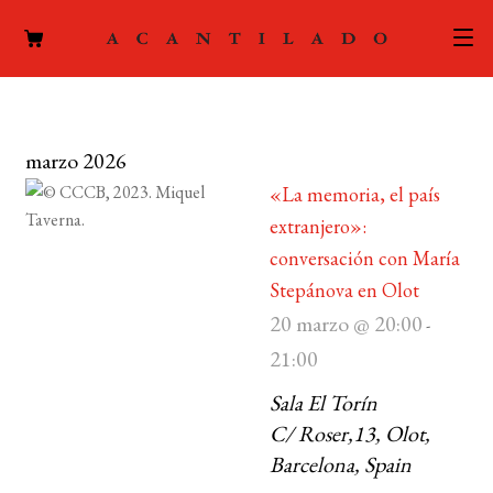
CATÁLOGO
marzo 2026
AUTORES
Expand
«La memoria, el país
el
ACTUALIDAD
extranjero»:
Expand
menú
conversación con María
el
hijo
PODCAST
menú
Stepánova en Olot
hijo
20 marzo @ 20:00
LA EDITORIAL
-
Expand
21:00
el
FOREIGN RIGHTS
menú
Sala El Torín
hijo
C/ Roser,13, Olot,
CONTACTO
Barcelona, Spain
MI CUENTA