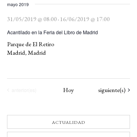
mayo 2019
31/05/2019 @ 08:00
16/06/2019 @ 17:00
-
Acantilado en la Feria del Libro de Madrid
Parque de El Retiro
Madrid, Madrid
Eventos
Hoy
siguiente(s)
Eventos
anterior(es)
ACTUALIDAD