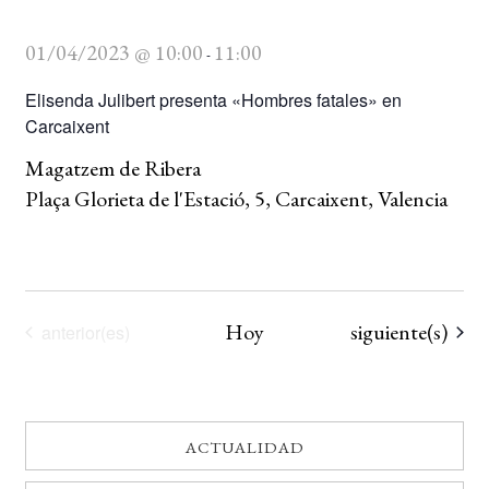
01/04/2023 @ 10:00
11:00
-
Elisenda Julibert presenta «Hombres fatales» en
Carcaixent
Magatzem de Ribera
Plaça Glorieta de l'Estació, 5, Carcaixent, Valencia
Eventos
Hoy
siguiente(s)
Eventos
anterior(es)
ACTUALIDAD