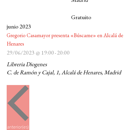
BUSCAR
Gratuito
junio 2023
LISTA DE LIBROS
Gregorio Casamayor presenta «Búscame» en Alcalá de
Henares
29/06/2023 @ 19:00
20:00
-
Libreria Diogenes
C. de Ramón y Cajal, 1, Alcalá de Henares, Madrid
E
anterior(es)