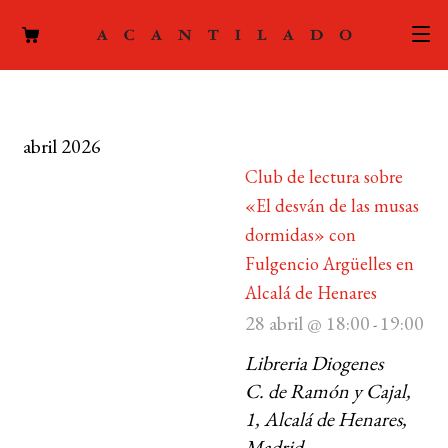
CATÁLOGO
abril 2026
AUTORES
Expand
Club de lectura sobre
el
ACTUALIDAD
«El desván de las musas
Expand
menú
dormidas» con
el
hijo
PODCAST
menú
Fulgencio Argüelles en
hijo
Alcalá de Henares
LA EDITORIAL
Expand
28 abril @ 18:00
19:00
-
el
FOREIGN RIGHTS
Libreria Diogenes
menú
hijo
C. de Ramón y Cajal,
CONTACTO
1, Alcalá de Henares,
MI CUENTA
Madrid