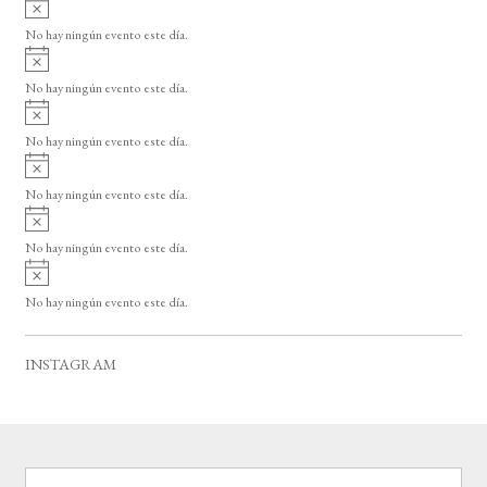
A
s
v
o
No hay ningún evento este día.
i
A
s
v
o
No hay ningún evento este día.
i
A
s
v
o
No hay ningún evento este día.
i
A
s
v
o
No hay ningún evento este día.
i
A
s
v
o
No hay ningún evento este día.
i
A
s
v
o
No hay ningún evento este día.
i
s
o
INSTAGRAM