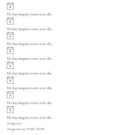
A
v
No hay ningún evento este día.
i
A
s
v
o
No hay ningún evento este día.
i
A
s
v
o
No hay ningún evento este día.
i
A
s
v
o
No hay ningún evento este día.
i
A
s
v
o
No hay ningún evento este día.
i
A
s
v
o
No hay ningún evento este día.
i
A
s
v
o
No hay ningún evento este día.
i
A
s
v
o
No hay ningún evento este día.
i
14 agosto
s
14 agosto @ 19:00
-
20:00
o