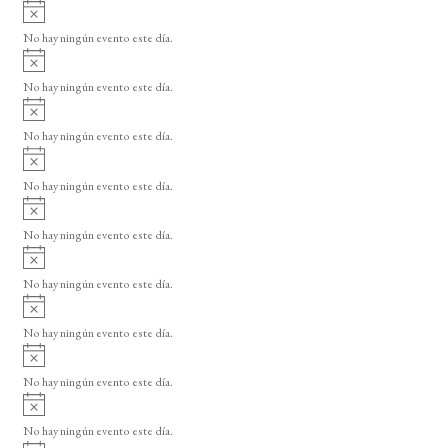
A
s
v
o
No hay ningún evento este día.
i
A
s
v
o
No hay ningún evento este día.
i
A
s
v
o
No hay ningún evento este día.
i
A
s
v
o
No hay ningún evento este día.
i
A
s
v
o
No hay ningún evento este día.
i
A
s
v
o
No hay ningún evento este día.
i
A
s
v
o
No hay ningún evento este día.
i
A
s
v
o
No hay ningún evento este día.
i
A
s
v
o
No hay ningún evento este día.
i