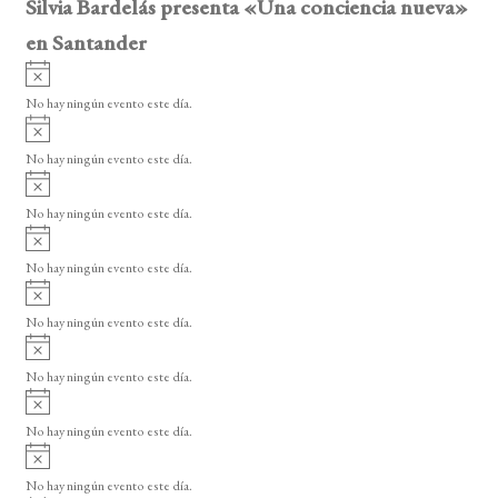
Silvia Bardelás presenta «Una conciencia nueva»
en Santander
A
v
No hay ningún evento este día.
i
A
s
v
o
No hay ningún evento este día.
i
A
s
v
o
No hay ningún evento este día.
i
A
s
v
o
No hay ningún evento este día.
i
A
s
v
o
No hay ningún evento este día.
i
A
s
v
o
No hay ningún evento este día.
i
A
s
v
o
No hay ningún evento este día.
i
A
s
v
o
No hay ningún evento este día.
i