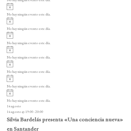
i
s
s
s
s
s
s
s
o
o
o
o
o
o
o
o
o
A
s
s
s
s
s
s
s
s
v
d
o
No hay ningún evento este día.
i
A
e
s
v
o
No hay ningún evento este día.
E
i
A
s
v
v
o
No hay ningún evento este día.
i
e
A
s
v
n
o
No hay ningún evento este día.
i
A
t
s
v
o
No hay ningún evento este día.
o
i
A
s
s
v
o
No hay ningún evento este día.
i
A
s
v
o
No hay ningún evento este día.
i
14 agosto
s
14 agosto @ 19:00
-
20:00
o
Silvia Bardelás presenta «Una conciencia nueva»
en Santander