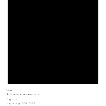
Aviso
No hay ningún evento este día.
14 agosto
14 agosto @ 19:00
-
20:00