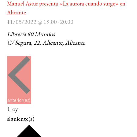
Manuel Astur presenta «La aurora cuando surge» en
Alicante
11/05/2022 @ 19:00
20:00
-
Librería 80 Mundos
C/ Segura, 22, Alicante, Alicante
E
anterior(es)
v
Hoy
e
E
siguiente(s)
n
v
t