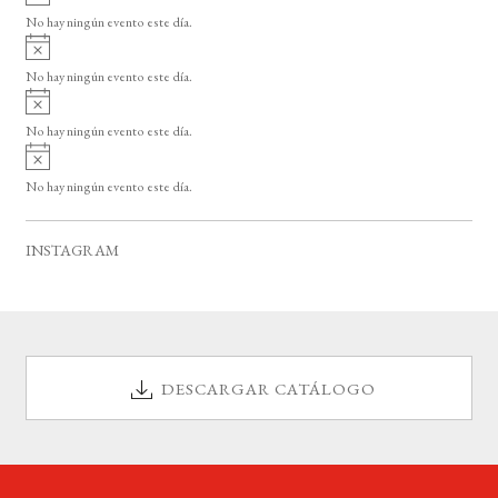
v
o
No hay ningún evento este día.
i
A
s
v
o
No hay ningún evento este día.
i
A
s
v
o
No hay ningún evento este día.
i
A
s
v
o
No hay ningún evento este día.
i
s
o
INSTAGRAM
DESCARGAR CATÁLOGO