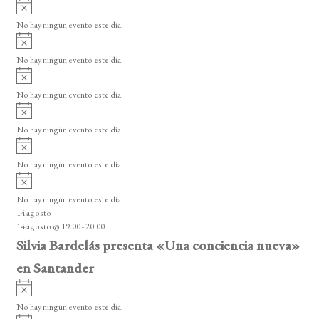
A
s
v
o
No hay ningún evento este día.
i
A
s
v
o
No hay ningún evento este día.
i
A
s
v
o
No hay ningún evento este día.
i
A
s
v
o
No hay ningún evento este día.
i
A
s
v
o
No hay ningún evento este día.
i
A
s
v
o
No hay ningún evento este día.
i
14 agosto
s
14 agosto @ 19:00
-
20:00
o
Silvia Bardelás presenta «Una conciencia nueva»
en Santander
A
v
No hay ningún evento este día.
i