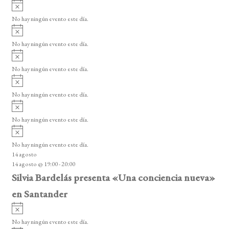
A
s
v
v
o
No hay ningún evento este día.
i
e
A
s
v
n
o
No hay ningún evento este día.
i
A
t
s
v
o
No hay ningún evento este día.
o
i
A
s
s
v
o
No hay ningún evento este día.
i
A
s
v
o
No hay ningún evento este día.
i
A
s
v
o
No hay ningún evento este día.
i
14 agosto
s
14 agosto @ 19:00
-
20:00
o
Silvia Bardelás presenta «Una conciencia nueva»
en Santander
A
v
No hay ningún evento este día.
i