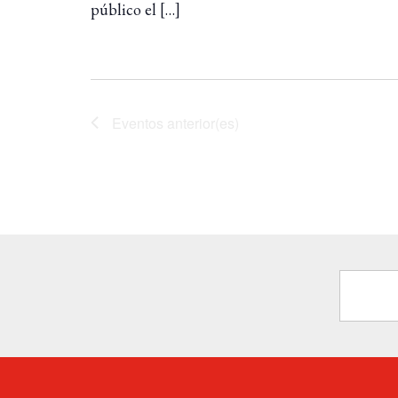
público el […]
Eventos
anterior(es)