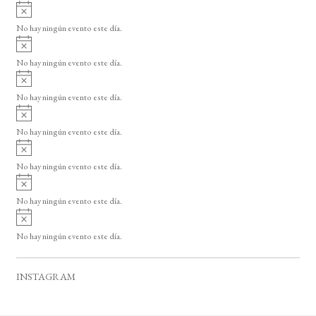
A
s
v
o
No hay ningún evento este día.
i
A
s
v
o
No hay ningún evento este día.
i
A
s
v
o
No hay ningún evento este día.
i
A
s
v
o
No hay ningún evento este día.
i
A
s
v
o
No hay ningún evento este día.
i
A
s
v
o
No hay ningún evento este día.
i
A
s
v
o
No hay ningún evento este día.
i
s
o
INSTAGRAM