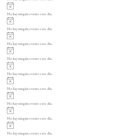
i
A
s
v
o
No hay ningún evento este día.
i
A
s
v
o
No hay ningún evento este día.
i
A
s
v
o
No hay ningún evento este día.
i
A
s
v
o
No hay ningún evento este día.
i
A
s
v
o
No hay ningún evento este día.
i
A
s
v
o
No hay ningún evento este día.
i
A
s
v
o
No hay ningún evento este día.
i
A
s
v
o
No hay ningún evento este día.
i
A
s
v
o
No hay ningún evento este día.
i