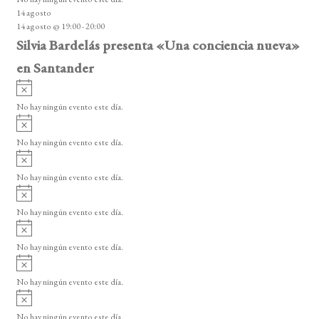
i
14 agosto
s
14 agosto @ 19:00
-
20:00
o
Silvia Bardelás presenta «Una conciencia nueva»
en Santander
A
v
No hay ningún evento este día.
i
A
s
v
o
No hay ningún evento este día.
i
A
s
v
o
No hay ningún evento este día.
i
A
s
v
o
No hay ningún evento este día.
i
A
s
v
o
No hay ningún evento este día.
i
A
s
v
o
No hay ningún evento este día.
i
A
s
v
o
No hay ningún evento este día.