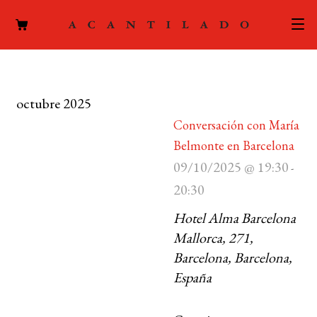
CATÁLOGO
octubre 2025
AUTORES
Expand
Conversación con María
el
ACTUALIDAD
Belmonte en Barcelona
Expand
menú
09/10/2025 @ 19:30
el
hijo
-
PODCAST
menú
20:30
hijo
LA EDITORIAL
Hotel Alma Barcelona
Expand
Mallorca, 271,
el
FOREIGN RIGHTS
menú
Barcelona, Barcelona,
hijo
España
CONTACTO
MI CUENTA