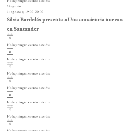
No hay ningún evento este día.
i
14 agosto
s
14 agosto @ 19:00
-
20:00
o
Silvia Bardelás presenta «Una conciencia nueva»
en Santander
A
v
No hay ningún evento este día.
i
A
s
v
o
No hay ningún evento este día.
i
A
s
v
o
No hay ningún evento este día.
i
A
s
v
o
No hay ningún evento este día.
i
A
s
v
o
No hay ningún evento este día.
i
A
s
v
o
No hay ningún evento este día.
i
A
s
v
o
No hay ningún evento este día.