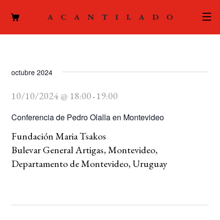
CATÁLOGO
AUTORES
octubre 2024
Expand
el
10/10/2024 @ 18:00
19:00
ACTUALIDAD
-
Expand
menú
el
Conferencia de Pedro Olalla en Montevideo
hijo
PODCAST
menú
Fundación Maria Tsakos
hijo
LA EDITORIAL
Bulevar General Artigas, Montevideo,
Expand
Departamento de Montevideo, Uruguay
el
FOREIGN RIGHTS
menú
hijo
CONTACTO
MI CUENTA