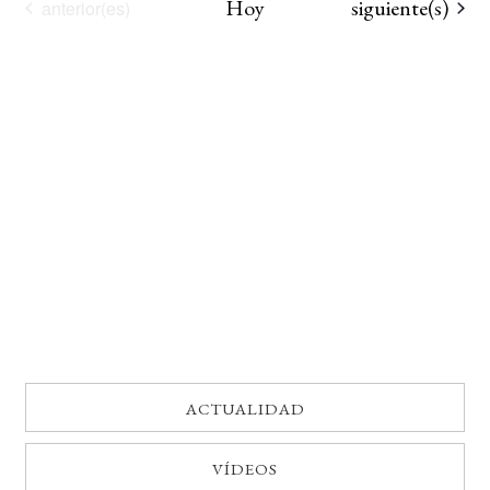
Eventos
Hoy
siguiente(s)
Eventos
anterior(es)
BUSCAR
LISTA DE LIBROS
ACTUALIDAD
VÍDEOS