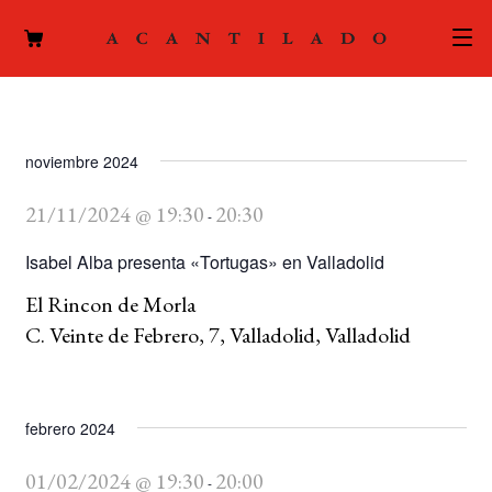
CATÁLOGO
AUTORES
noviembre 2024
Expand
el
21/11/2024 @ 19:30
20:30
ACTUALIDAD
-
Expand
menú
el
Isabel Alba presenta «Tortugas» en Valladolid
hijo
PODCAST
menú
El Rincon de Morla
hijo
LA EDITORIAL
C. Veinte de Febrero, 7, Valladolid, Valladolid
Expand
el
FOREIGN RIGHTS
menú
hijo
febrero 2024
CONTACTO
01/02/2024 @ 19:30
20:00
-
MI CUENTA