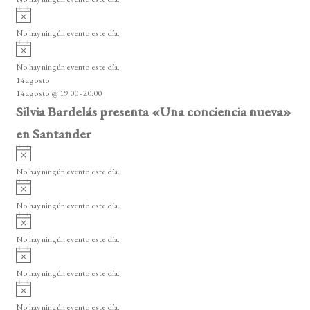
i
A
s
v
o
No hay ningún evento este día.
i
A
s
v
o
No hay ningún evento este día.
i
14 agosto
s
14 agosto @ 19:00
-
20:00
o
Silvia Bardelás presenta «Una conciencia nueva»
en Santander
A
v
No hay ningún evento este día.
i
A
s
v
o
No hay ningún evento este día.
i
A
s
v
o
No hay ningún evento este día.
i
A
s
v
o
No hay ningún evento este día.
i
A
s
v
o
No hay ningún evento este día.