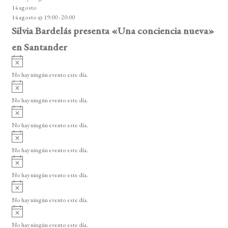
i
14 agosto
s
14 agosto @ 19:00
-
20:00
o
Silvia Bardelás presenta «Una conciencia nueva»
en Santander
A
v
No hay ningún evento este día.
i
A
s
v
o
No hay ningún evento este día.
i
A
s
v
o
No hay ningún evento este día.
i
A
s
v
o
No hay ningún evento este día.
i
A
s
v
o
No hay ningún evento este día.
i
A
s
v
o
No hay ningún evento este día.
i
A
s
v
o
No hay ningún evento este día.