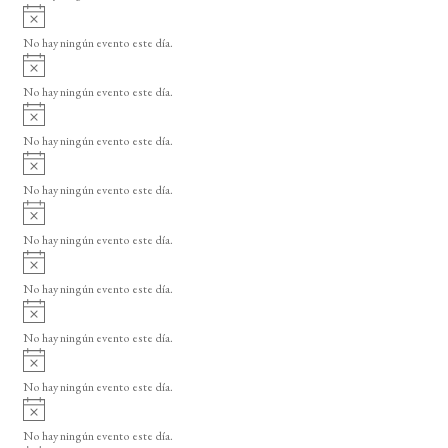
i
A
s
v
o
No hay ningún evento este día.
i
A
s
v
o
No hay ningún evento este día.
i
A
s
v
o
No hay ningún evento este día.
i
A
s
v
o
No hay ningún evento este día.
i
A
s
v
o
No hay ningún evento este día.
i
A
s
v
o
No hay ningún evento este día.
i
A
s
v
o
No hay ningún evento este día.
i
A
s
v
o
No hay ningún evento este día.
i
A
s
v
o
No hay ningún evento este día.
i