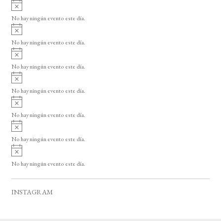
A
s
v
o
No hay ningún evento este día.
i
A
s
v
o
No hay ningún evento este día.
i
A
s
v
o
No hay ningún evento este día.
i
A
s
v
o
No hay ningún evento este día.
i
A
s
v
o
No hay ningún evento este día.
i
A
s
v
o
No hay ningún evento este día.
i
A
s
v
o
No hay ningún evento este día.
i
s
o
INSTAGRAM