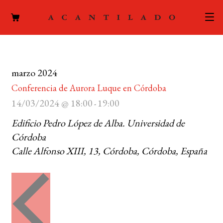
CATÁLOGO
marzo 2024
AUTORES
Expand
Conferencia de Aurora Luque en Córdoba
el
ACTUALIDAD
14/03/2024 @ 18:00
19:00
Expand
-
menú
el
hijo
Edificio Pedro López de Alba. Universidad de
PODCAST
menú
Córdoba
hijo
LA EDITORIAL
Calle Alfonso XIII, 13, Córdoba, Córdoba, España
Expand
el
FOREIGN RIGHTS
menú
hijo
CONTACTO
MI CUENTA