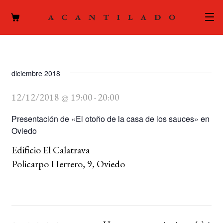
CATÁLOGO
AUTORES
diciembre 2018
Expand
el
12/12/2018 @ 19:00
20:00
ACTUALIDAD
-
Expand
menú
el
Presentación de «El otoño de la casa de los sauces» en
hijo
PODCAST
menú
Oviedo
hijo
LA EDITORIAL
Edificio El Calatrava
Expand
Policarpo Herrero, 9, Oviedo
el
FOREIGN RIGHTS
menú
hijo
CONTACTO
MI CUENTA