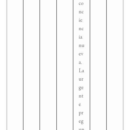
co
nc
ie
nc
ia
nu
ev
a.
La
ur
ge
nt
e
pr
eg
un