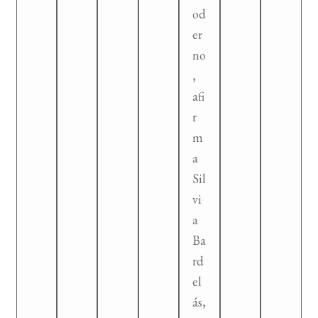
od
er
no
,
afi
r
m
a
Sil
vi
a
Ba
rd
el
ás,