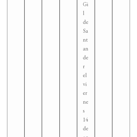
Gi
l
de
Sa
nt
an
de
r
el
vi
er
ne
s
14
de