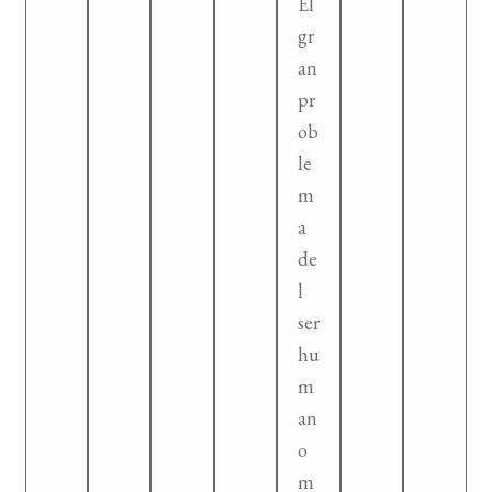
El
gr
an
pr
ob
le
m
a
de
l
ser
hu
m
an
o
m