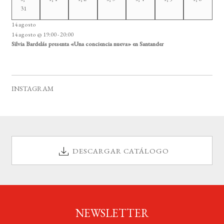
31
14 agosto
14 agosto @ 19:00
-
20:00
Silvia Bardelás presenta «Una conciencia nueva» en Santander
INSTAGRAM
DESCARGAR CATÁLOGO
NEWSLETTER