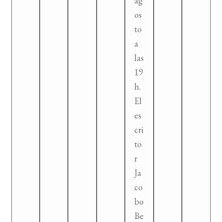
ag
os
to
a
las
19
h.
El
es
cri
to
r
Ja
co
bo
Be