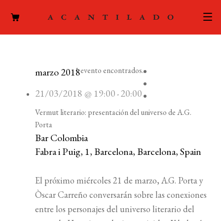
CATÁLOGO
1 evento encontrados.
marzo 2018
AUTORES
Expand
el
21/03/2018 @ 19:00
20:00
-
ACTUALIDAD
Expand
menú
Vermut literario: presentación del universo de A.G.
el
hijo
PODCAST
Porta
menú
Bar Colombia
hijo
LA EDITORIAL
Fabra i Puig, 1, Barcelona, Barcelona, Spain
Expand
el
FOREIGN RIGHTS
menú
El próximo miércoles 21 de marzo, A.G. Porta y
hijo
Òscar Carreño conversarán sobre las conexiones
CONTACTO
entre los personajes del universo literario del
MI CUENTA