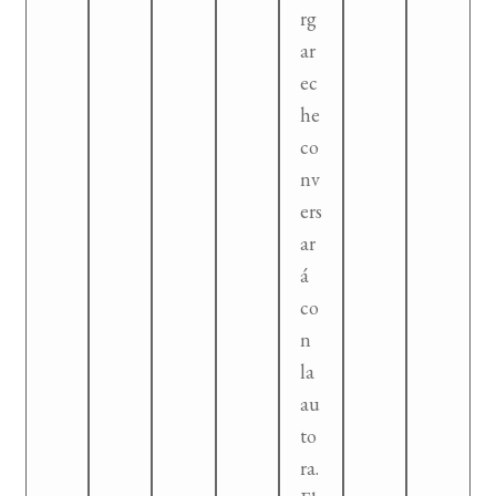
rg
ar
ec
he
co
nv
ers
ar
á
co
n
la
au
to
ra.