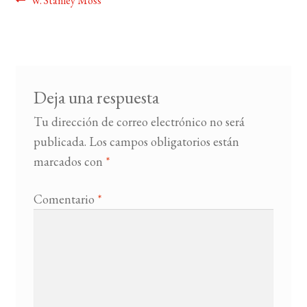
Navegación
W. Stanley Moss
de
BUSCAR
entradas
LISTA DE LIBROS
Deja una respuesta
Tu dirección de correo electrónico no será
publicada.
Los campos obligatorios están
marcados con
*
Comentario
*