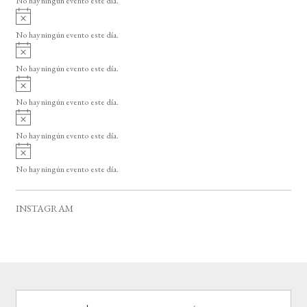
No hay ningún evento este día.
i
A
s
v
o
No hay ningún evento este día.
i
A
s
v
o
No hay ningún evento este día.
i
A
s
v
o
No hay ningún evento este día.
i
A
s
v
o
No hay ningún evento este día.
i
A
s
v
o
No hay ningún evento este día.
i
s
o
INSTAGRAM