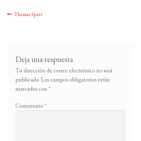
Navegación
Anterior:
Thomas Sparr
BUSCAR
de
LISTA DE LIBROS
entradas
Deja una respuesta
Tu dirección de correo electrónico no será
publicada.
Los campos obligatorios están
marcados con
*
Comentario
*