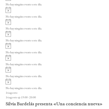
s
s
s
s
s
s
s
v
d
o
No hay ningún evento este día.
i
A
e
s
v
o
No hay ningún evento este día.
E
i
A
s
v
v
o
No hay ningún evento este día.
i
e
A
s
v
n
o
No hay ningún evento este día.
i
A
t
s
v
o
No hay ningún evento este día.
o
i
A
s
s
v
o
No hay ningún evento este día.
i
A
s
v
o
No hay ningún evento este día.
i
A
s
v
o
No hay ningún evento este día.
i
14 agosto
s
14 agosto @ 19:00
-
20:00
o
Silvia Bardelás presenta «Una conciencia nueva»