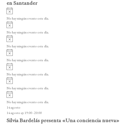
en Santander
A
v
No hay ningún evento este día.
i
A
s
v
o
No hay ningún evento este día.
i
A
s
v
o
No hay ningún evento este día.
i
A
s
v
o
No hay ningún evento este día.
i
A
s
v
o
No hay ningún evento este día.
i
A
s
v
o
No hay ningún evento este día.
i
A
s
v
o
No hay ningún evento este día.
i
14 agosto
s
14 agosto @ 19:00
-
20:00
o
Silvia Bardelás presenta «Una conciencia nueva»