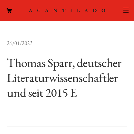
CATÁLOGO
24/01/2023
AUTORES
Expand
el
Thomas Sparr, deutscher
ACTUALIDAD
Expand
menú
el
hijo
Literaturwissenschaftler
PODCAST
menú
hijo
und seit 2015 E
LA EDITORIAL
Expand
el
FOREIGN RIGHTS
menú
hijo
CONTACTO
MI CUENTA