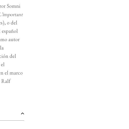
rror Somni
L’important
s), o del
l español
smo autor
la
ción del
 el
en el marco
 Ralf