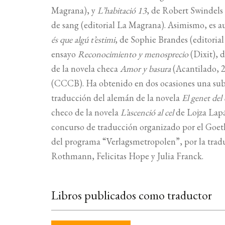
Magrana), y
L’habitació 13
, de Robert Swindels 
de sang (editorial La Magrana). Asimismo, es au
és que algú t’estimi
, de Sophie Brandes (editoria
ensayo
Reconocimiento y menosprecio
(Dixit), 
de la novela checa
Amor y basura
(Acantilado, 2
(CCCB). Ha obtenido en dos ocasiones una subve
traducción del alemán de la novela
El genet del 
checo de la novela
L’ascenció al cel
de Lojza Lapá
concurso de traducción organizado por el Goeth
del programa “Verlagsmetropolen”, por la tradu
Rothmann, Felicitas Hope y Julia Franck.
Libros publicados como traductor