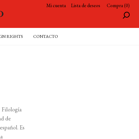
Mi cuenta
Lista de deseos
Compra (0)
GN RIGHTS
CONTACTO
 Filología
ad de
español. Es
La