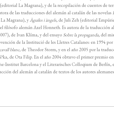
(editorial La Magrana), y de la recopilación de cuentos de te
tora de las traducciones del alemán al catalán de las novelas
l La Magrana), y
Àguiles i àngels
, de Juli Zeh (editorial Empúrie
del filósofo alemán Axel Honneth. Es autora de la traducción a
007), de Ivan Klíma, y del ensayo
Sobre la propaganda
, del mi
nción de la Institució de les Lletres Catalanes: en 1994 por 
cavall blanc
, de Theodor Storm, y en el año 2005 por la traduc
?ka, de Ota Filip. En el año 2004 obtuvo el primer premio en
e-Institut Barcelona y el Literarisches Colloqium de Berlín, 
cción del alemán al catalán de textos de los autores alemanes