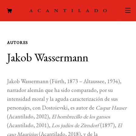
CATÁLOGO
AUTORES
AUTORES
Expand
Jakob Wassermann
el
ACTUALIDAD
Expand
menú
el
hijo
PODCAST
menú
Jakob Wassermann (Fürth, 1873 – Altaussee, 1934),
hijo
LA EDITORIAL
narrador alemán que ha sido comparado, por su
Expand
intensidad moral y la aguda caracterización de sus
el
FOREIGN RIGHTS
personajes, con Dostoievski, es autor de
Caspar Hauser
menú
(Acantilado, 2002),
El hombrecillo de los gansos
hijo
CONTACTO
(Acantilado, 2001),
Los judíos de Zirndorf
(1897),
El
caso Maurizius
(Acantilado, 2018), y de la
MI CUENTA