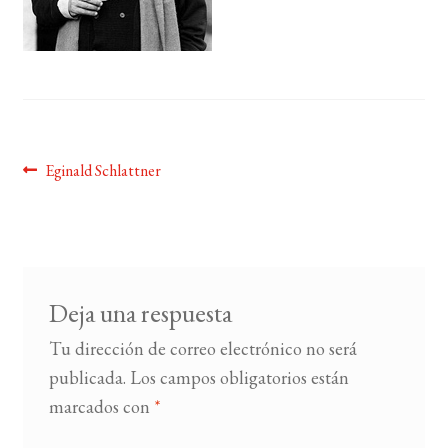
BUSCAR
LISTA DE LIBROS
Navegación
Anterior:
Eginald Schlattner
de
entradas
Deja una respuesta
Tu dirección de correo electrónico no será
publicada.
Los campos obligatorios están
marcados con
*