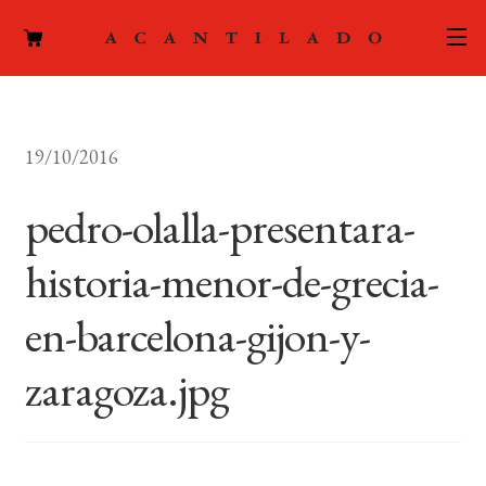
CATÁLOGO
19/10/2016
AUTORES
Expand
el
pedro-olalla-presentara-
ACTUALIDAD
Expand
menú
el
hijo
historia-menor-de-grecia-
PODCAST
menú
hijo
en-barcelona-gijon-y-
LA EDITORIAL
Expand
el
zaragoza.jpg
FOREIGN RIGHTS
menú
hijo
CONTACTO
MI CUENTA