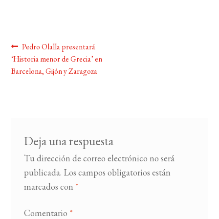
BUSCAR
Navegación
Anterior:
Pedro Olalla presentará
LISTA DE LIBROS
‘Historia menor de Grecia’ en
de
Barcelona, Gijón y Zaragoza
entradas
Deja una respuesta
Tu dirección de correo electrónico no será
publicada.
Los campos obligatorios están
marcados con
*
Comentario
*