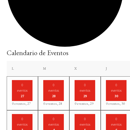
Calendario de Eventos
lunes
martes
miércoles
jueves
L
M
X
J
0
0
0
0
eventos
eventos
eventos
eventos
27
28
29
30
0 eventos,
27
0 eventos,
28
0 eventos,
29
0 eventos,
30
0
0
0
0
eventos
eventos
eventos
eventos
3
4
5
6