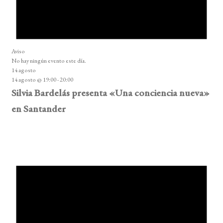
Aviso
No hay ningún evento este día.
14 agosto
14 agosto @ 19:00
-
20:00
Silvia Bardelás presenta «Una conciencia nueva»
en Santander