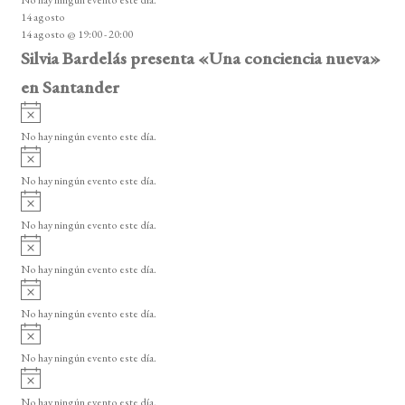
i
14 agosto
s
14 agosto @ 19:00
-
20:00
o
Silvia Bardelás presenta «Una conciencia nueva»
en Santander
A
v
No hay ningún evento este día.
i
A
s
v
o
No hay ningún evento este día.
i
A
s
v
o
No hay ningún evento este día.
i
A
s
v
o
No hay ningún evento este día.
i
A
s
v
o
No hay ningún evento este día.
i
A
s
v
o
No hay ningún evento este día.
i
A
s
v
o
No hay ningún evento este día.