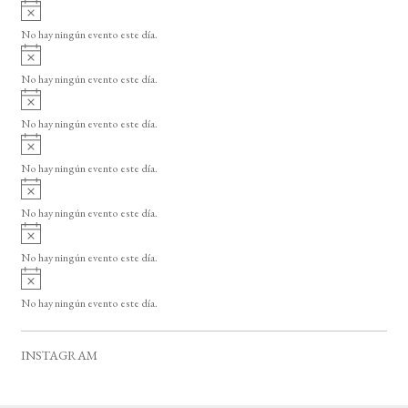
A
s
v
o
No hay ningún evento este día.
i
A
s
v
o
No hay ningún evento este día.
i
A
s
v
o
No hay ningún evento este día.
i
A
s
v
o
No hay ningún evento este día.
i
A
s
v
o
No hay ningún evento este día.
i
A
s
v
o
No hay ningún evento este día.
i
A
s
v
o
No hay ningún evento este día.
i
s
o
INSTAGRAM