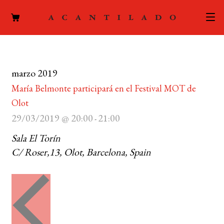
CATÁLOGO
marzo 2019
AUTORES
Expand
María Belmonte participará en el Festival MOT de
el
ACTUALIDAD
Olot
Expand
menú
29/03/2019 @ 20:00
21:00
el
-
hijo
PODCAST
menú
Sala El Torín
hijo
LA EDITORIAL
C/ Roser,13, Olot, Barcelona, Spain
Expand
el
FOREIGN RIGHTS
menú
hijo
CONTACTO
MI CUENTA