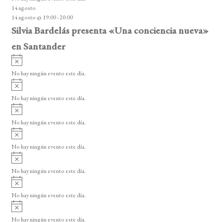
i
14 agosto
s
14 agosto @ 19:00
-
20:00
o
Silvia Bardelás presenta «Una conciencia nueva»
en Santander
A
v
No hay ningún evento este día.
i
A
s
v
o
No hay ningún evento este día.
i
A
s
v
o
No hay ningún evento este día.
i
A
s
v
o
No hay ningún evento este día.
i
A
s
v
o
No hay ningún evento este día.
i
A
s
v
o
No hay ningún evento este día.
i
A
s
v
o
No hay ningún evento este día.