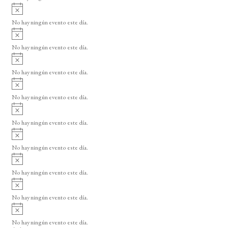
i
A
s
v
o
No hay ningún evento este día.
i
A
s
v
o
No hay ningún evento este día.
i
A
s
v
o
No hay ningún evento este día.
i
A
s
v
o
No hay ningún evento este día.
i
A
s
v
o
No hay ningún evento este día.
i
A
s
v
o
No hay ningún evento este día.
i
A
s
v
o
No hay ningún evento este día.
i
A
s
v
o
No hay ningún evento este día.
i
A
s
v
o
No hay ningún evento este día.
i