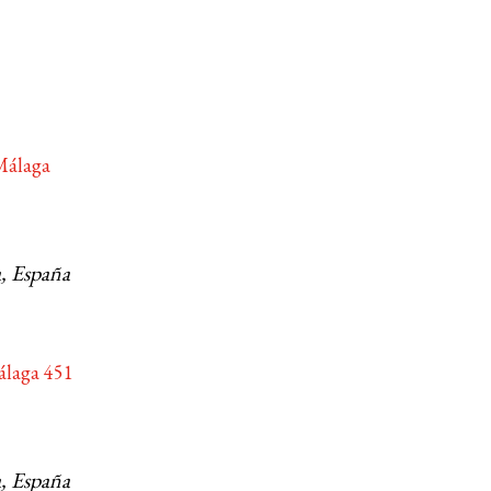
 Málaga
, España
álaga 451
, España