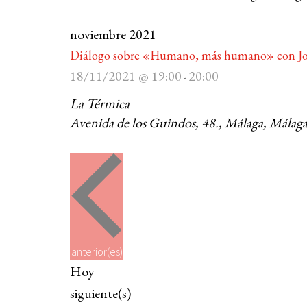
noviembre 2021
Diálogo sobre «Humano, más humano» con Jos
18/11/2021 @ 19:00
20:00
-
La Térmica
Avenida de los Guindos, 48., Málaga, Málaga
E
anterior(es)
v
Hoy
e
E
siguiente(s)
n