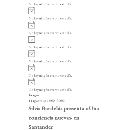
v
v
o
No hay ningún evento este día.
i
e
A
s
v
n
o
No hay ningún evento este día.
i
A
t
s
v
o
No hay ningún evento este día.
o
i
A
s
s
v
o
No hay ningún evento este día.
i
A
s
v
o
No hay ningún evento este día.
i
A
s
v
o
No hay ningún evento este día.
i
A
s
v
o
No hay ningún evento este día.
i
14 agosto
s
14 agosto @ 19:00
-
20:00
o
Silvia Bardelás presenta «Una
conciencia nueva» en
Santander