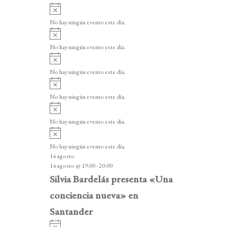
A
v
No hay ningún evento este día.
i
A
s
v
o
No hay ningún evento este día.
i
A
s
v
o
No hay ningún evento este día.
i
A
s
v
o
No hay ningún evento este día.
i
A
s
v
o
No hay ningún evento este día.
i
A
s
v
o
No hay ningún evento este día.
i
14 agosto
s
14 agosto @ 19:00
-
20:00
o
Silvia Bardelás presenta «Una
conciencia nueva» en
Santander
A