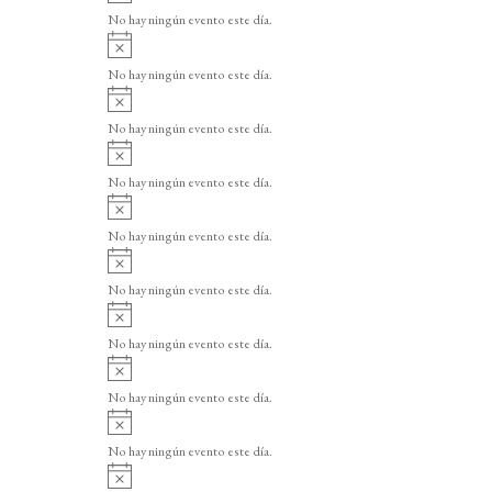
v
o
No hay ningún evento este día.
i
A
s
v
o
No hay ningún evento este día.
i
A
s
v
o
No hay ningún evento este día.
i
A
s
v
o
No hay ningún evento este día.
i
A
s
v
o
No hay ningún evento este día.
i
A
s
v
o
No hay ningún evento este día.
i
A
s
v
o
No hay ningún evento este día.
i
A
s
v
o
No hay ningún evento este día.
i
A
s
v
o
No hay ningún evento este día.
i
A
s