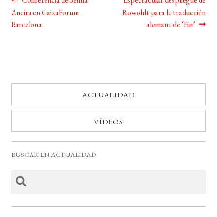
Navegación
Conferencia de Selma
Espectacular despliegue de
Ancira en CaixaForum
Rowohlt para la traducción
de
Barcelona
alemana de ‘Fin’
entradas
ACTUALIDAD
VÍDEOS
BUSCAR EN ACTUALIDAD