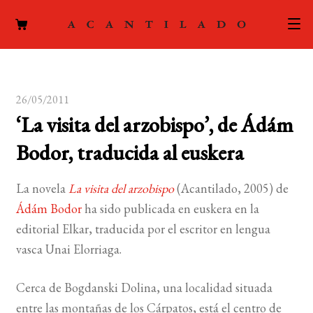
CATÁLOGO
26/05/2011
AUTORES
Expand
‘La visita del arzobispo’, de Ádám
el
ACTUALIDAD
Expand
Bodor, traducida al euskera
menú
el
hijo
PODCAST
menú
La novela
La visita del arzobispo
(Acantilado, 2005) de
hijo
LA EDITORIAL
Ádám Bodor
ha sido publicada en euskera en la
Expand
editorial Elkar, traducida por el escritor en lengua
el
FOREIGN RIGHTS
vasca Unai Elorriaga.
menú
hijo
CONTACTO
Cerca de Bogdanski Dolina, una localidad situada
entre las montañas de los Cárpatos, está el centro de
MI CUENTA