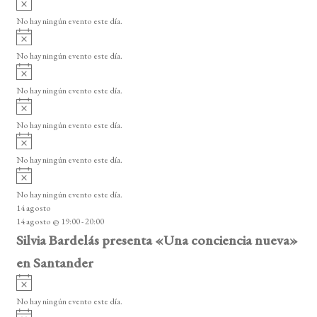
e
s
v
n
o
No hay ningún evento este día.
i
A
t
s
v
o
No hay ningún evento este día.
o
i
A
s
s
v
o
No hay ningún evento este día.
i
A
s
v
o
No hay ningún evento este día.
i
A
s
v
o
No hay ningún evento este día.
i
A
s
v
o
No hay ningún evento este día.
i
14 agosto
s
14 agosto @ 19:00
-
20:00
o
Silvia Bardelás presenta «Una conciencia nueva»
en Santander
A
v
No hay ningún evento este día.
i
A