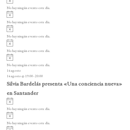
s
v
o
No hay ningún evento este día.
i
A
s
v
o
No hay ningún evento este día.
i
A
s
v
o
No hay ningún evento este día.
i
A
s
v
o
No hay ningún evento este día.
i
A
s
v
o
No hay ningún evento este día.
i
14 agosto
s
14 agosto @ 19:00
-
20:00
o
Silvia Bardelás presenta «Una conciencia nueva»
en Santander
A
v
No hay ningún evento este día.
i
A
s
v
o
No hay ningún evento este día.
i
A