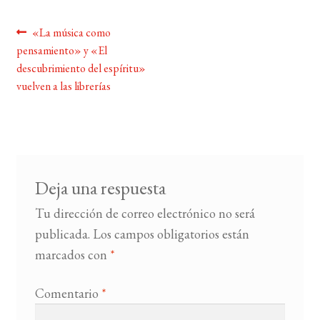
Navegación
Anterior:
«La música como
BUSCAR
pensamiento» y «El
de
descubrimiento del espíritu»
LISTA DE LIBROS
entradas
vuelven a las librerías
Deja una respuesta
Tu dirección de correo electrónico no será
publicada.
Los campos obligatorios están
marcados con
*
Comentario
*