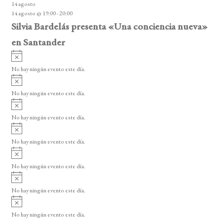
14 agosto
s
14 agosto @ 19:00
-
20:00
o
Silvia Bardelás presenta «Una conciencia nueva»
en Santander
A
v
No hay ningún evento este día.
i
A
s
v
o
No hay ningún evento este día.
i
A
s
v
o
No hay ningún evento este día.
i
A
s
v
o
No hay ningún evento este día.
i
A
s
v
o
No hay ningún evento este día.
i
A
s
v
o
No hay ningún evento este día.
i
A
s
v
o
No hay ningún evento este día.
i