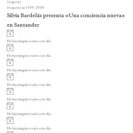
14 agosto
s
14 agosto @ 19:00
-
20:00
o
Silvia Bardelás presenta «Una conciencia nueva»
en Santander
A
v
No hay ningún evento este día.
i
A
s
v
o
No hay ningún evento este día.
i
A
s
v
o
No hay ningún evento este día.
i
A
s
v
o
No hay ningún evento este día.
i
A
s
v
o
No hay ningún evento este día.
i
A
s
v
o
No hay ningún evento este día.
i
A
s
v
o
No hay ningún evento este día.
i