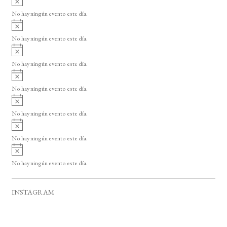
s
v
o
No hay ningún evento este día.
i
A
s
v
o
No hay ningún evento este día.
i
A
s
v
o
No hay ningún evento este día.
i
A
s
v
o
No hay ningún evento este día.
i
A
s
v
o
No hay ningún evento este día.
i
A
s
v
o
No hay ningún evento este día.
i
A
s
v
o
No hay ningún evento este día.
i
s
o
INSTAGRAM