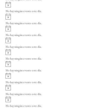
i
A
s
v
o
No hay ningún evento este día.
i
A
s
v
o
No hay ningún evento este día.
i
A
s
v
o
No hay ningún evento este día.
i
A
s
v
o
No hay ningún evento este día.
i
A
s
v
o
No hay ningún evento este día.
i
A
s
v
o
No hay ningún evento este día.
i
A
s
v
o
No hay ningún evento este día.
i
A
s
v
o
No hay ningún evento este día.
i
A
s
v
o
No hay ningún evento este día.
i