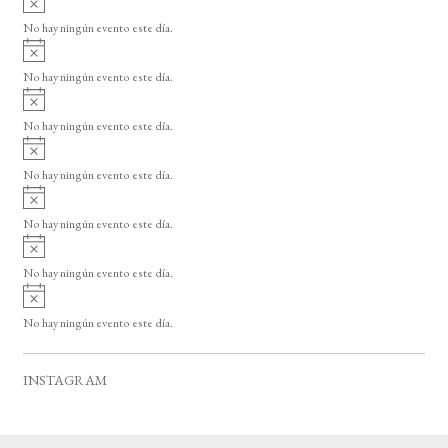
s
v
o
No hay ningún evento este día.
i
A
s
v
o
No hay ningún evento este día.
i
A
s
v
o
No hay ningún evento este día.
i
A
s
v
o
No hay ningún evento este día.
i
A
s
v
o
No hay ningún evento este día.
i
A
s
v
o
No hay ningún evento este día.
i
A
s
v
o
No hay ningún evento este día.
i
s
o
INSTAGRAM