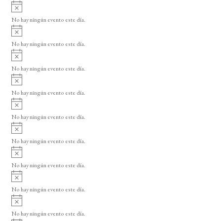
A
s
v
o
No hay ningún evento este día.
i
A
s
v
o
No hay ningún evento este día.
i
A
s
v
o
No hay ningún evento este día.
i
A
s
v
o
No hay ningún evento este día.
i
A
s
v
o
No hay ningún evento este día.
i
A
s
v
o
No hay ningún evento este día.
i
A
s
v
o
No hay ningún evento este día.
i
A
s
v
o
No hay ningún evento este día.
i
A
s
v
o
No hay ningún evento este día.
i