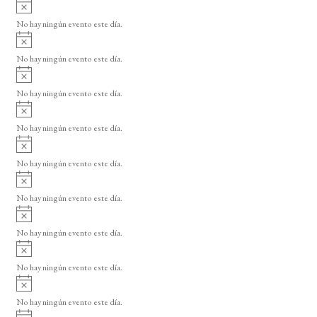
A
s
v
o
No hay ningún evento este día.
i
A
s
v
o
No hay ningún evento este día.
i
A
s
v
o
No hay ningún evento este día.
i
A
s
v
o
No hay ningún evento este día.
i
A
s
v
o
No hay ningún evento este día.
i
A
s
v
o
No hay ningún evento este día.
i
A
s
v
o
No hay ningún evento este día.
i
A
s
v
o
No hay ningún evento este día.
i
A
s
v
o
No hay ningún evento este día.
i
A