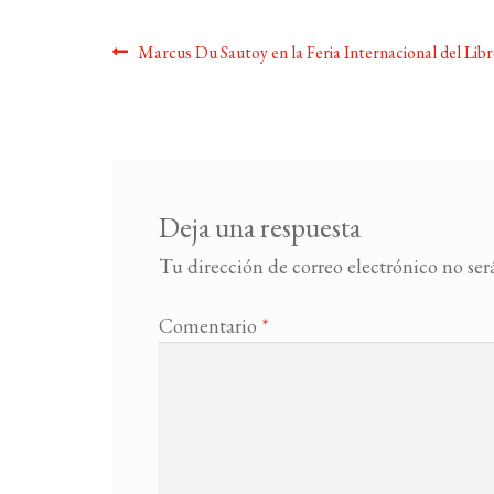
Navegación
Anterior:
Marcus Du Sautoy en la Feria Internacional del Lib
de
entradas
Deja una respuesta
Tu dirección de correo electrónico no ser
Comentario
*