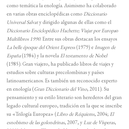
como temática la enología. Asimismo ha colaborado
en varias obras enciclopédicas como
Diccionario
Universal Salvat
y dirigido algunas de ellas como el
Diccionario Enciclopédico Hachette
; Viajar por Europa
o
Multilibros 1990
. Entre sus obras destacan los ensayos
La belle époque del Orient Express
(1979) e
Imagen de
España
(1984) y la novela
El testamento de Nobel
(1985). Gran viajero, ha publicado libros de viajes y
estudios sobre culturas precolombinas y países
latinoamericanos. Es también un reconocido ex­per­to
en enología (
Gran Diccionario del Vino
, 2011). Su
pensamiento y su estilo literario son herederos del gran
legado cultural europeo, tradición en la que se inscribe
su «Trilogía Europea» (
Libro de Réquiems
, 2004;
El
esnobismo de las golondrinas
, 2007, y
Luz de Vísperas
,