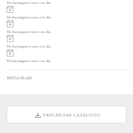
o
No hay ningún evento este día.
i
A
s
v
o
No hay ningún evento este día.
i
A
s
v
o
No hay ningún evento este día.
i
A
s
v
o
No hay ningún evento este día.
i
A
s
v
o
No hay ningún evento este día.
i
s
o
INSTAGRAM
DESCARGAR CATÁLOGO