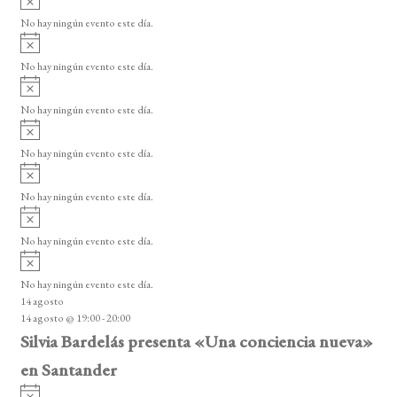
e
s
v
o
No hay ningún evento este día.
E
i
A
s
v
v
o
No hay ningún evento este día.
i
e
A
s
v
n
o
No hay ningún evento este día.
i
A
t
s
v
o
No hay ningún evento este día.
o
i
A
s
s
v
o
No hay ningún evento este día.
i
A
s
v
o
No hay ningún evento este día.
i
A
s
v
o
No hay ningún evento este día.
i
14 agosto
s
14 agosto @ 19:00
-
20:00
o
Silvia Bardelás presenta «Una conciencia nueva»
en Santander
A