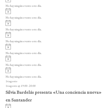
v
No hay ningún evento este día.
i
A
s
v
o
No hay ningún evento este día.
i
A
s
v
o
No hay ningún evento este día.
i
A
s
v
o
No hay ningún evento este día.
i
A
s
v
o
No hay ningún evento este día.
i
A
s
v
o
No hay ningún evento este día.
i
A
s
v
o
No hay ningún evento este día.
i
14 agosto
s
14 agosto @ 19:00
-
20:00
o
Silvia Bardelás presenta «Una conciencia nueva»
en Santander
A