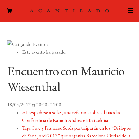
CATÁLOGO
AUTORES
Expand
Este evento ha pasado.
el
ACTUALIDAD
Expand
menú
Encuentro con Mauricio
el
hijo
PODCAST
menú
Wiesenthal
hijo
LA EDITORIAL
Expand
el
18/04/2017 @ 20:00
-
21:00
FOREIGN RIGHTS
menú
«
Despedirse a solas, una reflexión sobre el suicidio.
hijo
Conferencia de Ramón Andrés en Barcelona
CONTACTO
Teju Cole y Francesc Serés participarán en los “Diálogos
de Sant Jordi 2017” que organiza Barcelona Ciudad de la
MI CUENTA