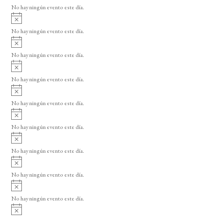
v
o
No hay ningún evento este día.
i
A
s
v
o
No hay ningún evento este día.
i
A
s
v
o
No hay ningún evento este día.
i
A
s
v
o
No hay ningún evento este día.
i
A
s
v
o
No hay ningún evento este día.
i
A
s
v
o
No hay ningún evento este día.
i
A
s
v
o
No hay ningún evento este día.
i
A
s
v
o
No hay ningún evento este día.
i
A
s
v
o
No hay ningún evento este día.
i
A
s
v