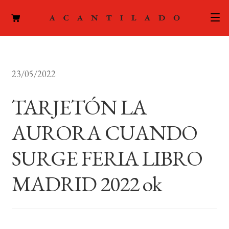
CATÁLOGO
23/05/2022
AUTORES
Expand
el
TARJETÓN LA
ACTUALIDAD
Expand
menú
el
hijo
AURORA CUANDO
PODCAST
menú
hijo
SURGE FERIA LIBRO
LA EDITORIAL
Expand
el
MADRID 2022 ok
FOREIGN RIGHTS
menú
hijo
CONTACTO
MI CUENTA