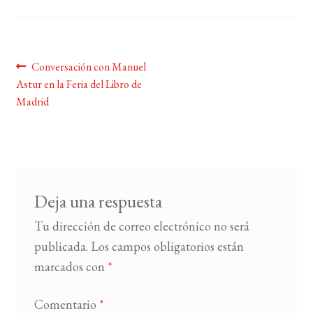
BUSCAR
Navegación
Anterior:
Conversación con Manuel
LISTA DE LIBROS
Astur en la Feria del Libro de
de
Madrid
entradas
Deja una respuesta
Tu dirección de correo electrónico no será
publicada.
Los campos obligatorios están
marcados con
*
Comentario
*