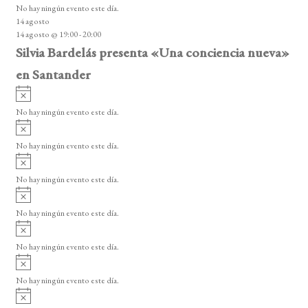
o
No hay ningún evento este día.
i
14 agosto
s
14 agosto @ 19:00
-
20:00
o
Silvia Bardelás presenta «Una conciencia nueva»
en Santander
A
v
No hay ningún evento este día.
i
A
s
v
o
No hay ningún evento este día.
i
A
s
v
o
No hay ningún evento este día.
i
A
s
v
o
No hay ningún evento este día.
i
A
s
v
o
No hay ningún evento este día.
i
A
s
v
o
No hay ningún evento este día.
i
A
s
v