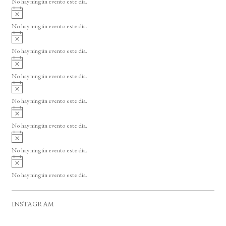
No hay ningún evento este día.
i
A
s
v
o
No hay ningún evento este día.
i
A
s
v
o
No hay ningún evento este día.
i
A
s
v
o
No hay ningún evento este día.
i
A
s
v
o
No hay ningún evento este día.
i
A
s
v
o
No hay ningún evento este día.
i
A
s
v
o
No hay ningún evento este día.
i
A
s
v
o
No hay ningún evento este día.
i
s
o
INSTAGRAM